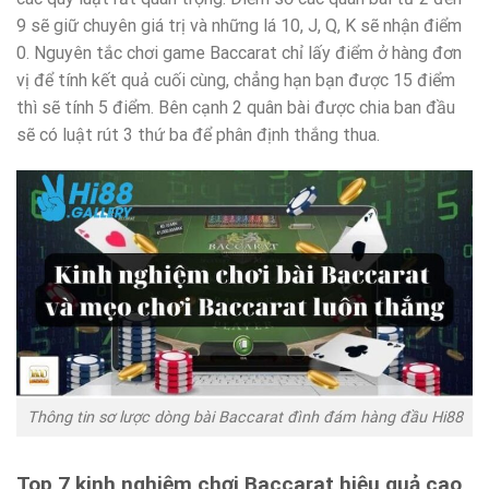
9 sẽ giữ chuyên giá trị và những lá 10, J, Q, K sẽ nhận điểm
0. Nguyên tắc chơi game Baccarat chỉ lấy điểm ở hàng đơn
vị để tính kết quả cuối cùng, chẳng hạn bạn được 15 điểm
thì sẽ tính 5 điểm. Bên cạnh 2 quân bài được chia ban đầu
sẽ có luật rút 3 thứ ba để phân định thắng thua.
Thông tin sơ lược dòng bài Baccarat đình đám hàng đầu Hi88
Top 7 kinh nghiệm chơi Baccarat hiệu quả cao