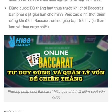
Dừng cược: Dù thắng hay thua trước khi chơi Baccarat
bạn phải đặt giới hạn cho mình. Việc xác định thời điểm
dừng khi đánh Baccarat online giúp bạn tránh việc tham
lam và thua cược nhiều.
Phương pháp chơi Baccarat hiệu quả chính là kiểm soát vốn
cược