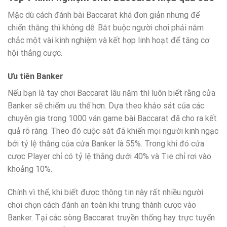
Mặc dù cách đánh bài Baccarat khá đơn giản nhưng để
chiến thắng thì không dễ. Bắt buộc người chơi phải nắm
chắc một vài kinh nghiệm và kết hợp linh hoạt để tăng cơ
hội thắng cược.
Ưu tiên Banker
Nếu bạn là tay chơi Baccarat lâu năm thì luôn biết rằng cửa
Banker sẽ chiếm ưu thế hơn. Dựa theo khảo sát của các
chuyên gia trong 1000 ván game bài Baccarat đã cho ra kết
quả rõ ràng. Theo đó cuộc sát đã khiến mọi người kinh ngạc
bởi tỷ lệ thắng của cửa Banker là 55%. Trong khi đó cửa
cược Player chỉ có tỷ lệ thắng dưới 40% và Tie chỉ rơi vào
khoảng 10%.
Chính vì thế, khi biết được thông tin này rất nhiều người
chơi chọn cách đánh an toàn khi trung thành cược vào
Banker. Tại các sòng Baccarat truyền thống hay trực tuyến