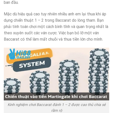
ban đầu.
Mặc dù hiệu quả cao tuy nhiên nhiều anh em lại thua khi áp
dụng chiến thuật 1 – 2 trong Baccarat do lòng tham. Bạn
phải tính toán chơi một cách bình tĩnh và quan trọng nhất là
theo xuyên suốt các ván cược. Việc bạn bỏ lỡ một ván
Baccarat có thể làm mất chuỗi và thua tiền lớn cho mình.
Kinh nghiệm chơi Baccarat đánh 1 – 2 được cao thủ chia sẻ
rầm rộ