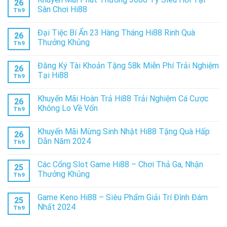
26
Sân Chơi Hi88
Th9
Đại Tiệc Bí Ẩn 23 Hàng Tháng Hi88 Rinh Quà
26
Thưởng Khủng
Th9
Đăng Ký Tài Khoản Tặng 58k Miễn Phí Trải Nghiệm
26
Tại Hi88
Th9
Khuyến Mãi Hoàn Trả Hi88 Trải Nghiệm Cá Cược
26
Không Lo Về Vốn
Th9
Khuyến Mãi Mừng Sinh Nhật Hi88 Tặng Quà Hấp
26
Dẫn Năm 2024
Th9
Các Cổng Slot Game Hi88 – Chơi Thả Ga, Nhận
25
Thưởng Khủng
Th9
Game Keno Hi88 – Siêu Phẩm Giải Trí Đình Đám
25
Nhất 2024
Th9