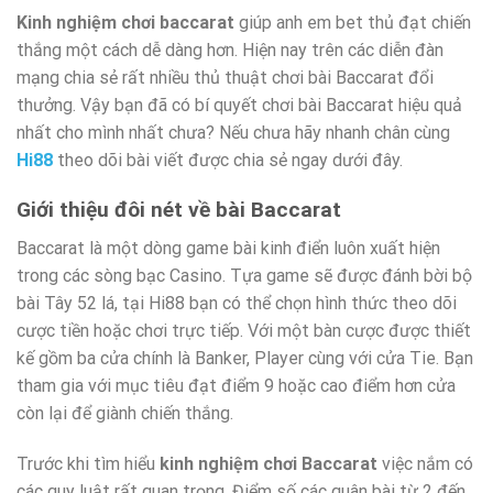
Kinh nghiệm chơi baccarat
giúp anh em bet thủ đạt chiến
thắng một cách dễ dàng hơn. Hiện nay trên các diễn đàn
mạng chia sẻ rất nhiều thủ thuật chơi bài Baccarat đổi
thưởng. Vậy bạn đã có bí quyết chơi bài Baccarat hiệu quả
nhất cho mình nhất chưa? Nếu chưa hãy nhanh chân cùng
Hi88
theo dõi bài viết được chia sẻ ngay dưới đây.
Giới thiệu đôi nét về bài Baccarat
Baccarat là một dòng game bài kinh điển luôn xuất hiện
trong các sòng bạc Casino. Tựa game sẽ được đánh bời bộ
bài Tây 52 lá, tại Hi88 bạn có thể chọn hình thức theo dõi
cược tiền hoặc chơi trực tiếp. Với một bàn cược được thiết
kế gồm ba cửa chính là Banker, Player cùng với cửa Tie. Bạn
tham gia với mục tiêu đạt điểm 9 hoặc cao điểm hơn cửa
còn lại để giành chiến thắng.
Trước khi tìm hiểu
kinh nghiệm chơi Baccarat
việc nắm có
các quy luật rất quan trọng. Điểm số các quân bài từ 2 đến