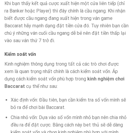
Khi bạn thấy kết quả cược xuất hiện một cửa liên tiếp (chỉ
ra Banker hoặc Player) thì đây chính là cầu ngang. Khi nhận
biết được cầu ngang đang xuất hiện trong ván game
Baccarat hãy mạnh dạng đặt tiền cửa đó. Tuy nhiên bạn cần
chú ý những ván cuối cầu ngang dễ bẻ nên đặt tiền thấp lại
vào sau ván thứ 7 trở đi.
Kiểm soát vốn
Kinh nghiệm thông dụng trong tất cả các trò chơi được
xem là quan trọng nhất chính là cách kiểm soát vốn. Áp
dụng cách kiểm soát vốn phù hợp trong
kinh nghiệm chơi
Baccarat
cụ thể như sau:
Xác định vốn: Đầu tiên, bạn cần kiểm tra số vốn mình sẽ
bỏ ra để chơi bài Baccarat.
Chia nhỏ vốn: Dựa vào số vốn mình nhỏ bạn nên chia nhỏ
đều ra để đặt cược. Bằng cách này bet thủ sẽ dễ dàng
kiểm soát vốn và chọn kinh nghiệm phù hợp với mình.