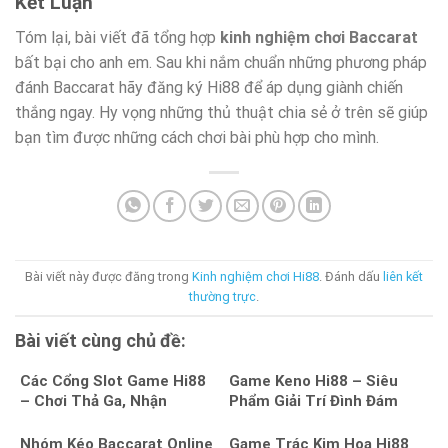
Kết Luận
Tóm lại, bài viết đã tổng hợp
kinh nghiệm chơi Baccarat
bất bại cho anh em. Sau khi nắm chuẩn những phương pháp
đánh Baccarat hãy đăng ký Hi88 để áp dụng giành chiến
thắng ngay. Hy vọng những thủ thuật chia sẻ ở trên sẽ giúp
bạn tìm được những cách chơi bài phù hợp cho mình.
Bài viết này được đăng trong
Kinh nghiệm chơi Hi88
. Đánh dấu
liên kết
thường trực
.
Bài viết cùng chủ đề:
Các Cổng Slot Game Hi88
Game Keno Hi88 – Siêu
– Chơi Thả Ga, Nhận
Phẩm Giải Trí Đình Đám
Thưởng Khủng
Nhất 2024
Nhóm Kéo Baccarat Online
Game Trác Kim Hoa Hi88