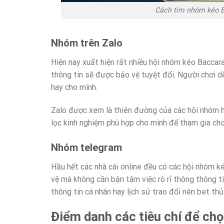
Cách tìm nhóm kéo Ba
Nhóm trên Zalo
Hiện nay xuất hiện rất nhiều hội nhóm kéo Baccar
thông tin sẽ được bảo vệ tuyệt đối. Người chơi d
hay cho mình.
Zalo được xem là thiên đường của các hội nhóm hỗ
lọc kinh nghiệm phù hợp cho mình để tham gia chơ
Nhóm telegram
Hầu hết các nhà cái online đều có các hội nhóm k
vệ mà không cần bận tâm việc rò rỉ thông thông ti
thông tin cá nhân hay lịch sử trao đổi nên bet thủ
Điểm danh các tiêu chí để chọ