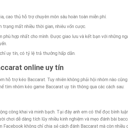
a, cao thủ hỗ trợ chuyên môn sâu hoàn toàn miễn phí.
 trạng mất nhiều thời gian, nhiêu vốn cược.
m phù hợp nhất cho mình. Được giao lưu và kết bạn với những ng
yến.
hỉ uy tín, có tỷ lệ trả thưởng hấp dẫn.
carat online uy tín
óm hỗ trợ kéo Baccarat. Tuy nhiên không phải hội nhóm nào cũng 
thể tìm nhóm kéo game Baccarat uy tín thông qua các cách sau:
ng công khai và minh bạch. Tại đây anh em có thể đọc bình luậ
ười chơi dễ dàng tích lũy nhiều kinh nghiệm và mẹo đánh bài bacc
óm Facebook không chỉ chia sẻ cách đánh Baccarat mà còn nhiều 