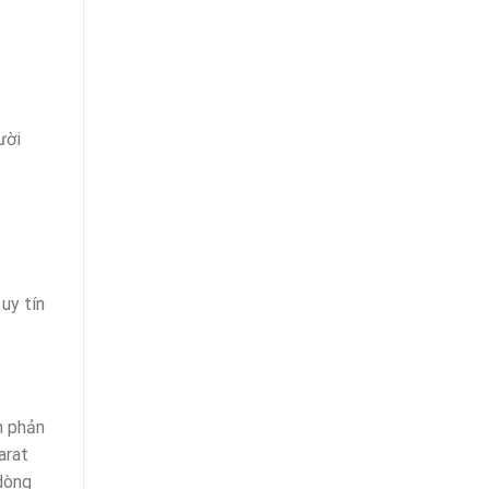
ười
uy tín
n phản
arat
dòng