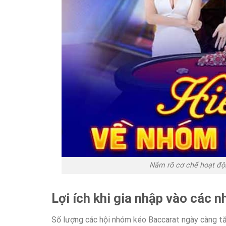
Nắm rõ cơ chế hoạt độ
Lợi ích khi gia nhập vào các 
Số lượng các hội nhóm kéo Baccarat ngày càng tăng