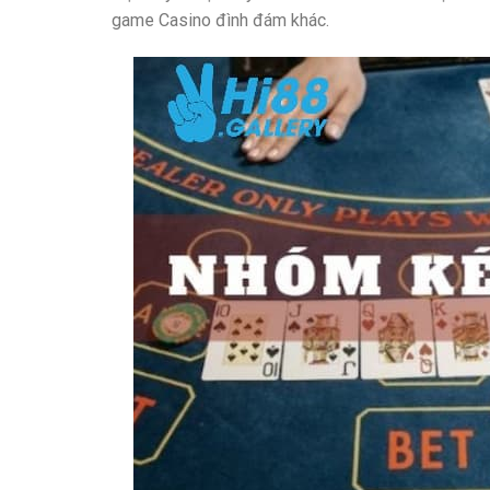
game Casino đình đám khác.