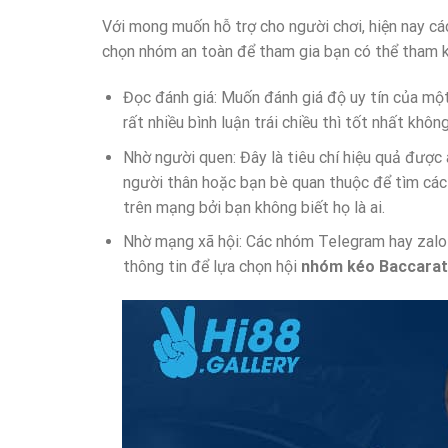
Với mong muốn hỗ trợ cho người chơi, hiện nay cá
chọn nhóm an toàn để tham gia bạn có thể tham k
Đọc đánh giá: Muốn đánh giá độ uy tín của mộ
rất nhiều bình luận trái chiều thì tốt nhất khôn
Nhờ người quen: Đây là tiêu chí hiệu quả được
người thân hoặc bạn bè quan thuộc để tìm các
trên mạng bởi bạn không biết họ là ai.
Nhờ mạng xã hội: Các nhóm Telegram hay zalo 
thông tin để lựa chọn hội
nhóm kéo Baccarat 