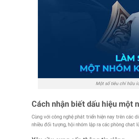
Một số tiêu chí hữu 
Cách nhận biết dấu hiệu một 
Cùng với công nghệ phát triển hiện nay trên các 
nhiều đối tượng, hội nhóm lập ra các phòng chat